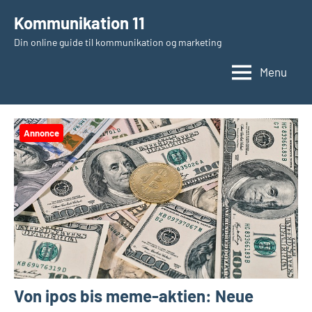
Videre
Kommunikation 11
til
Din online guide til kommunikation og marketing
indhold
Menu
Annonce
Von ipos bis meme-aktien: Neue