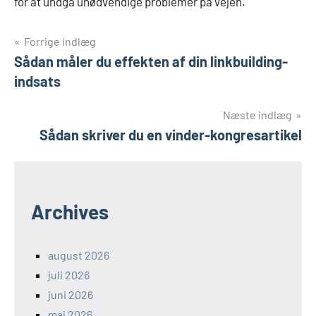
for at undgå unødvendige problemer på vejen.
Indlægsnavigation
Forrige indlæg
Sådan måler du effekten af din linkbuilding-
indsats
Næste indlæg
Sådan skriver du en vinder-kongresartikel
Archives
august 2026
juli 2026
juni 2026
maj 2026