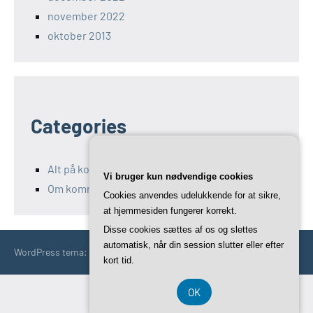
november 2022
oktober 2013
Categories
Alt på kommunikation-11.dk
Vi bruger kun nødvendige cookies
Om kommunikation og Marketing
Cookies anvendes udelukkende for at sikre,
at hjemmesiden fungerer korrekt.
Disse cookies sættes af os og slettes
automatisk, når din session slutter eller efter
WordPress tema: Occasio by ThemeZee.
kort tid.
OK
CVR-Nummer DK3740 7739