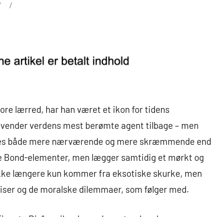
re lærred, har han været et ikon for tidens
e” vender verdens mest berømte agent tilbage – men
r føles både mere nærværende og mere skræmmende end
ke Bond-elementer, men lægger samtidig et mørkt og
n ikke længere kun kommer fra eksotiske skurke, men
kriser og de moralske dilemmaer, som følger med.