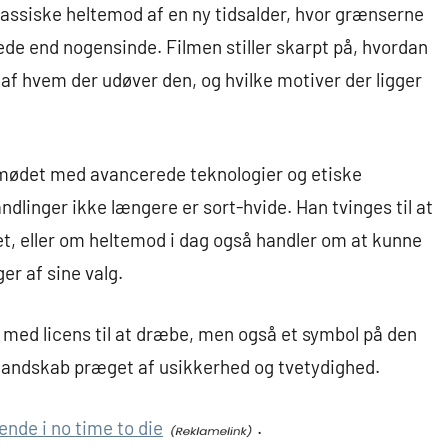
lassiske heltemod af en ny tidsalder, hvor grænserne
ede end nogensinde. Filmen stiller skarpt på, hvordan
f hvem der udøver den, og hvilke motiver der ligger
mødet med avancerede teknologier og etiske
linger ikke længere er sort-hvide. Han tvinges til at
let, eller om heltemod i dag også handler om at kunne
ger af sine valg.
 med licens til at dræbe, men også et symbol på den
 landskab præget af usikkerhed og tvetydighed.
nde i no time to die
.