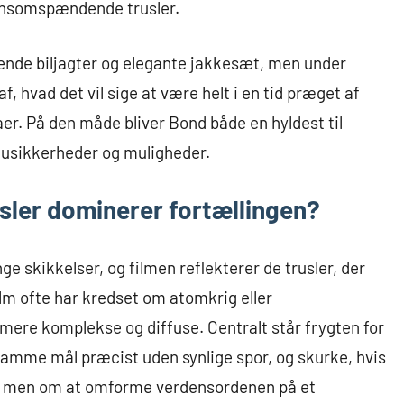
rdensomspændende trusler.
nde biljagter og elegante jakkesæt, men under
f, hvad det vil sige at være helt i en tid præget af
r. På den måde bliver Bond både en hyldest til
s usikkerheder og muligheder.
usler dominerer fortællingen?
ge skikkelser, og filmen reflekterer de trusler, der
lm ofte har kredset om atomkrig eller
mere komplekse og diffuse. Centralt står frygten for
 ramme mål præcist uden synlige spor, og skurke, hvis
, men om at omforme verdensordenen på et