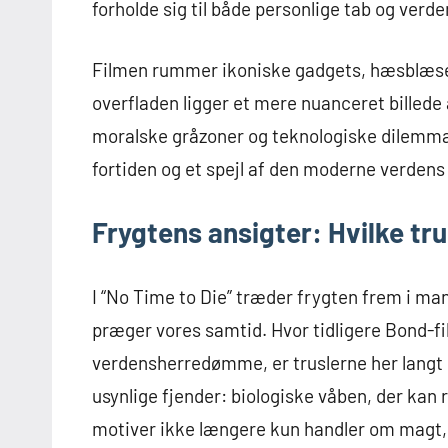
forholde sig til både personlige tab og ve
Filmen rummer ikoniske gadgets, hæsblæse
overfladen ligger et mere nuanceret billede a
moralske gråzoner og teknologiske dilemmae
fortiden og et spejl af den moderne verden
Frygtens ansigter: Hvilke tr
I “No Time to Die” træder frygten frem i man
præger vores samtid. Hvor tidligere Bond-fi
verdensherredømme, er truslerne her langt 
usynlige fjender: biologiske våben, der kan
motiver ikke længere kun handler om magt