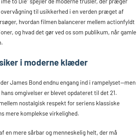
 Time to Die” spejler de moderne trusler, der præger
 overvågning til usikkerhed i en verden præget af
rsøger, hvordan filmen balancerer mellem actionfyldt
sioner, og hvad det gør ved os som publikum, når gamle
n.
ssiker i moderne klæder
 træder James Bond endnu engang ind i rampelyset—men
 hans omgivelser er blevet opdateret til det 21.
mellem nostalgisk respekt for seriens klassiske
dens mere komplekse virkelighed.
 af en mere sårbar og menneskelig helt, der må