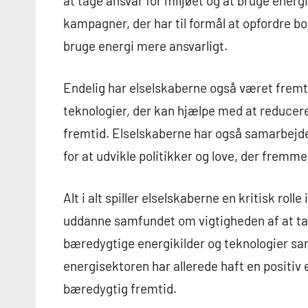
at tage ansvar for miljøet og at bruge energ
kampagner, der har til formål at opfordre bo
bruge energi mere ansvarligt.
Endelig har elselskaberne også været fremtr
teknologier, der kan hjælpe med at reduce
fremtid. Elselskaberne har også samarbejde
for at udvikle politikker og love, der fre
Alt i alt spiller elselskaberne en kritisk rol
uddanne samfundet om vigtigheden af at tage
bæredygtige energikilder og teknologier s
energisektoren har allerede haft en positiv e
bæredygtig fremtid.