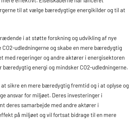
i mere effektivt. Elselskaberne har lanceret
rgerne til at vælge bæredygtige energikilder og til at
ædende i at støtte forskning og udvikling af nye
re CO2-udledningerne og skabe en mere bæredygtig
t med regeringer og andre aktører i energisektoren
mmer bæredygtig energi og mindsker CO2-udledningerne.
le i at sikre en mere bæredygtig fremtid og i at oplyse og
 ansvar for miljøet. Deres investeringer i
amt deres samarbejde med andre aktører i
ffekt på miljøet og vil fortsat bidrage til en mere