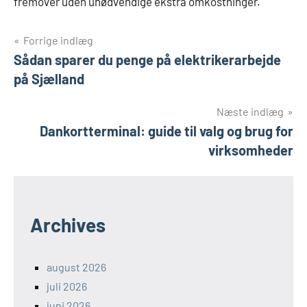
fremover uden unødvendige ekstra omkostninger.
Indlægsnavigation
Forrige indlæg
Sådan sparer du penge på elektrikerarbejde
på Sjælland
Næste indlæg
Dankortterminal: guide til valg og brug for
virksomheder
Archives
august 2026
juli 2026
juni 2026