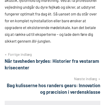
akustik, lysforhold og indretning. Ved at få professionel
vejledning undgår du dyre fejlkøb og sikrer, at udstyret
fungerer optimalt fra dag ét. Så uanset om du står over
for en komplet nyinstallation eller bare ønsker at
opgradere et eksisterende mødelokale, kan det betale
sig at række ud til eksperterne – og lade dem føre dig
sikkert gennem AV-junglen.
Indlægsnavigation
Forrige indlæg
Når tavsheden brydes: Historier fra vestaram
krisecenter
Næste indlæg
Bag kulisserne hos randers gears: Innovation
og præcision i verdensklasse